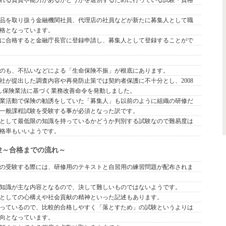
品を取り扱う金融機関社員、代理店の社員などが新たに募集人として職
格となっています。
に合格すると金融庁長官に登録申請し、募集人として登録することがで
のも、不払いなどによる「生命保険不振」が根底にあります。
社が提出した調査内容や再発防止策では契約者保護に不十分とし、2008
対し保険業法に基づく業務改善命令を発動しました。
業活動で保険の勧誘をしていた「募集人」も以前のように組織の研修だ
一般課程試験を受験する事が必須となった訳です。
として最低限の知識を持っているかどうか判別する試験なので難易度は
格率もいいようです。
験～合格までの流れ～
の受験する際には、研修用のテキストと自習用の練習問題が配布されま
知識が主な内容となるので、決して難しいものではないようです。
としての心構えや社会貢献の精神といった記述もあります。
なっているので、比較的合格しやすく「落とすため」の試験というよりは
向となっています。