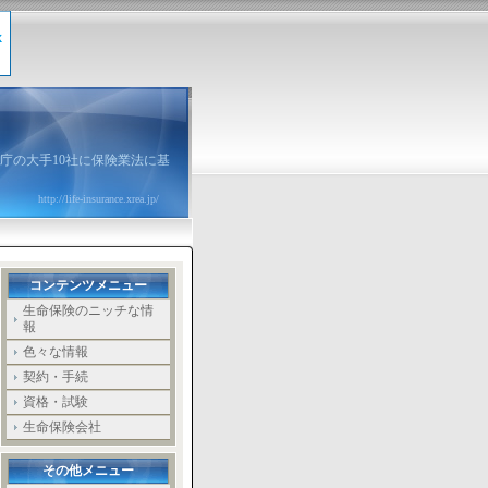
庁の大手10社に保険業法に基
http://life-insurance.xrea.jp/
コンテンツメニュー
生命保険のニッチな情
報
色々な情報
契約・手続
資格・試験
生命保険会社
その他メニュー